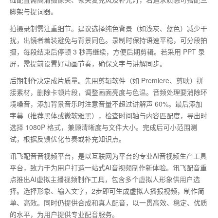
脚架与提词器。
拍摄录制需注重细节。建议选择纯色背景（如浅灰、蓝色）减少干
扰，出镜者着装避免与背景同色。录制时保持语速平稳，可分段拍
摄，每段结束后停顿
3
秒再继续，方便后期剪辑。若采用
PPT
录
屏，需提前设置好动画节奏，确保文字与讲解同步。
后期制作决定成片质量。先用剪辑软件（如
Premiere
、剪映）拼
接素材，删除卡顿片段，调整画面亮度与色温。音频处理要消除环
境噪音，添加背景音乐时注意音量不超过讲解声
60%
。最后添加
字幕（推荐黑体或微软雅黑），检查时间轴与内容匹配度，导出时
选择
1080P
格式，兼顾清晰度与文件大小。完成后可小范围测
试，根据反馈优化节奏或补充知识点。
讯飞配音音视频平台，是以互联网为平台的专业AI音视频生产工具
平台，致力于为用户打造一站式AI音视频制作新体验。讯飞配音重
点推出AI虚拟主播视频制作工具，包含多个虚拟人形象供用户选
择。选择形象、输入文字，2步即可生成虚拟人播报视频，制作简
单、高效。同时仍提供合成和真人配音，以一贯高效、稳定、优质
的水平，为用户提供专业配音服务。