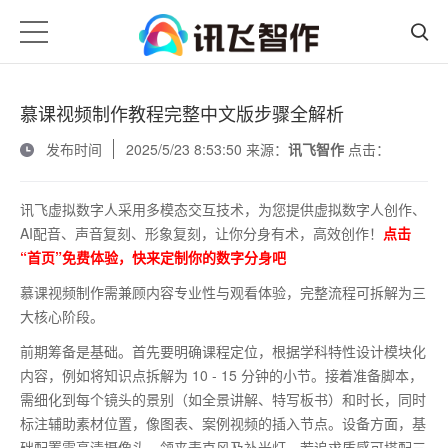
慕课视频制作教程完整中文版步骤全解析
发布时间
2025/5/23 8:53:50 来源：
讯飞智作
点击：
讯飞虚拟数字人采用多模态交互技术，为您提供虚拟数字人创作、
AI配音、声音复刻、形象复刻，让你分身有术，高效创作！
点击
“首页”免费体验，快来定制你的数字分身吧
慕课视频制作需兼顾内容专业性与观看体验，完整流程可拆解为三
大核心阶段。
前期筹备是基础。首先要明确课程定位，根据学科特性设计模块化
内容，例如将知识点拆解为
10 - 15
分钟的小节。接着准备脚本，
需细化到每个镜头的景别（如全景讲解、特写板书）和时长，同时
标注辅助素材位置，像图表、案例视频的插入节点。设备方面，基
础配置需高清摄像头、领夹麦克风及补光灯，若追求质感可搭配三