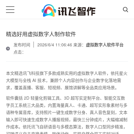
精选好用虚拟数字人制作软件
发布时间
2026/6/4 11:06:46 来源：
虚拟数字人软件平台
点击：
本文精选讯飞科技旗下多款成熟实用的虚拟数字人软件，依托星火
大模型与全栈
AI
技术，兼顾个人内容创作与企业数字化落地需
求，覆盖直播、客服、短视频、展馆讲解等全品类应用场景。
软件囊括
2D
轻量化剪辑工具、
3D
超写实定制平台、智能交互数
字员工系统三大品类，内置海量真人、卡通、超写实形象素材与多
语种专属音库，支持照片一键生成数字分身、真人音色复刻，文本
输入即可快速生成数字人播报视频，最快三分钟成片，大幅缩减制
作成本。依托讯飞自研语音与多模态算法，数字人口型同步精准，
可随语义自主变换表情、肢体动作，实现自然全双工实时对话。