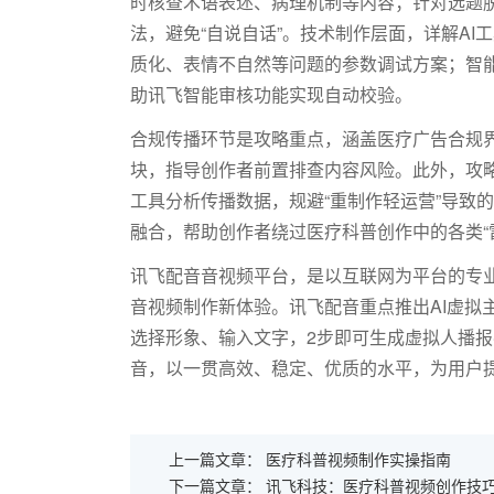
时核查术语表述、病理机制等内容；针对选题
法，避免“自说自话”。技术制作层面，详解A
质化、表情不自然等问题的参数调试方案；智
助讯飞智能审核功能实现自动校验。
合规传播环节是攻略重点，涵盖医疗广告合规
块，指导创作者前置排查内容风险。此外，攻
工具分析传播数据，规避“重制作轻运营”导致
融合，帮助创作者绕过医疗科普创作中的各类“
讯飞配音音视频平台，是以互联网为平台的专业
音视频制作新体验。讯飞配音重点推出AI虚拟
选择形象、输入文字，2步即可生成虚拟人播
音，以一贯高效、稳定、优质的水平，为用户
上一篇文章：
医疗科普视频制作实操指南
下一篇文章：
讯飞科技：医疗科普视频创作技