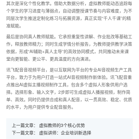
其次是深化个性化教学。借助大数据分析，虚拟教师能动态追踪每
个学生的学习进度与薄弱点，自动调整授课节奏与内容难度，为不
同层次学生推送定制化练习与拓展资源，真正实现
“千人千课”的精
准赋能。
最后是协同真人教师赋能。它承担重复性讲解、作业批改等基础工
作，释放教师精力；同时生成学情分析报告，为教师提供教学决策
依据，形成
“AI辅助+真人主导”的高效协同模式，共同推动未来课
堂向更智能、更公平、更具温度的方向演进。
讯飞配音音视频平台，是以互联网为平台的专业AI音视频生产工具
平台，致力于为用户打造一站式AI音视频制作新体验。讯飞配音重
点推出AI虚拟主播视频制作工具，包含多个虚拟人形象供用户选
择。选择形象、输入文字，2步即可生成虚拟人播报视频，制作简
单、高效。同时仍提供合成和真人配音，以一贯高效、稳定、优质
的水平，为用户提供专业配音服务。
上一篇文章：
虚拟教师的3个核心优势
下一篇文章：
虚拟讲师：企业培训新选择