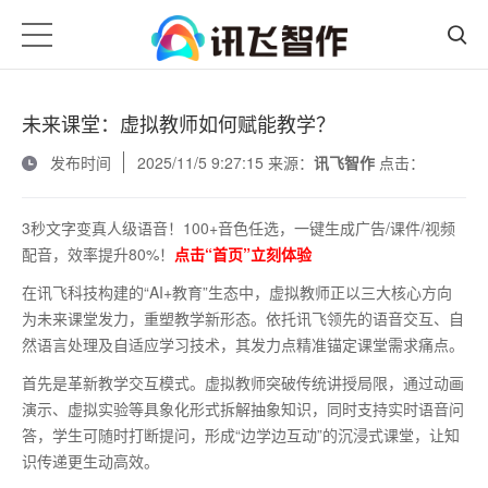
未来课堂：虚拟教师如何赋能教学？
发布时间
2025/11/5 9:27:15 来源：
讯飞智作
点击：
3秒文字变真人级语音！100+音色任选，一键生成广告/课件/视频
配音，效率提升80%！
点击“首页”立刻体验
在讯飞科技构建的
“AI+教育”生态中，虚拟教师正以三大核心方向
为未来课堂发力，重塑教学新形态。依托讯飞领先的语音交互、自
然语言处理及自适应学习技术，其发力点精准锚定课堂需求痛点。
首先是革新教学交互模式。虚拟教师突破传统讲授局限，通过动画
演示、虚拟实验等具象化形式拆解抽象知识，同时支持实时语音问
答，学生可随时打断提问，形成
“边学边互动”的沉浸式课堂，让知
识传递更生动高效。