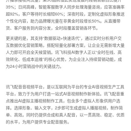
35%；日间高峰，智能客服数字人同步处理海量咨询，应答准确率
超92%，客户等待时长缩短60%；深夜时段，定制化虚拟形象推送
个性化内容，助力品牌曝光量在非黄金时段增长50%。从直播带
货、客户服务到内容分发，全时段覆盖营销各环节。
更关键的是，其支持
“数据驱动+快速迭代”，通过实时分析用户交
互数据优化营销策略，搭配轻量化部署方案，让企业无需新增大量
人力即可开启全天候营销。讯飞科技AI数字人正以“全时在线、高
效转化、低成本运维”的核心优势，为企业注入持续营销动能，成
为24小时营销战中的关键战力。
讯飞配音音视频平台，是以互联网为平台的专业AI音视频生产工具
平台，致力于为用户打造一站式AI音视频制作新体验。讯飞配音重
点推出AI虚拟主播视频制作工具，包含多个虚拟人形象供用户选
择。选择形象、输入文字，2步即可生成虚拟人播报视频，制作简
单、高效。同时仍提供合成和真人配音，以一贯高效、稳定、优质
的水平，为用户提供专业配音服务。