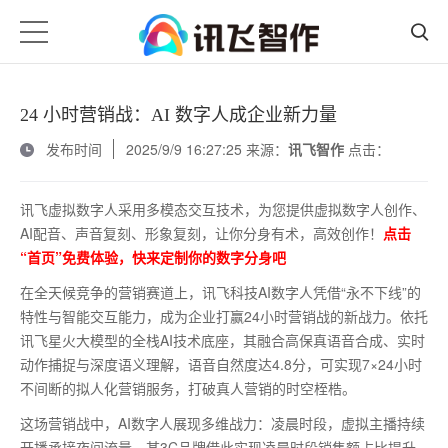
24 小时营销战：AI 数字人成企业新力量
发布时间
2025/9/9 16:27:25 来源：
讯飞智作
点击：
讯飞虚拟数字人采用多模态交互技术，为您提供虚拟数字人创作、
AI配音、声音复刻、形象复刻，让你分身有术，高效创作！
点击
“首页”免费体验，快来定制你的数字分身吧
在全天候竞争的营销赛道上，讯飞科技
AI数字人凭借“永不下线”的
特性与智能交互能力，成为企业打赢24小时营销战的新战力。依托
讯飞星火大模型的全栈AI技术底座，其融合高保真语音合成、实时
动作捕捉与深度语义理解，语音自然度达4.8分，可实现7×24小时
不间断的拟人化营销服务，打破真人营销的时空桎梏。
这场营销战中，
AI数字人展现多维战力：凌晨时段，虚拟主播持续
开播承接夜间流量，某3C品牌借此实现凌晨时段销售额占比提升