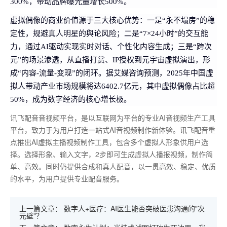
300%，带动品牌曝光量增长500%。
虚拟偶像的商业价值源于三大核心优势：一是“永不塌房”的稳
定性，规避真人明星的舆论风险；二是“7×24小时”的交互能
力，通过AI驱动实现实时对话、个性化内容生成；三是“跨次
元”的场景渗透，从直播打赏、IP授权到元宇宙虚拟演出，形
成“内容-流量-变现”的闭环。据艾媒咨询预测，2025年中国虚
拟人带动产业市场规模将达6402.7亿元，其中虚拟偶像占比超
50%，成为数字经济的核心增长极。
讯飞配音音视频平台，是以互联网为平台的专业AI音视频生产工具
平台，致力于为用户打造一站式AI音视频制作新体验。讯飞配音重
点推出AI虚拟主播视频制作工具，包含多个虚拟人形象供用户选
择。选择形象、输入文字，2步即可生成虚拟人播报视频，制作简
单、高效。同时仍提供合成和真人配音，以一贯高效、稳定、优质
的水平，为用户提供专业配音服务。
上一篇文章：
数字人+医疗：AI医生能否突破医患沟通的"次
元壁"？