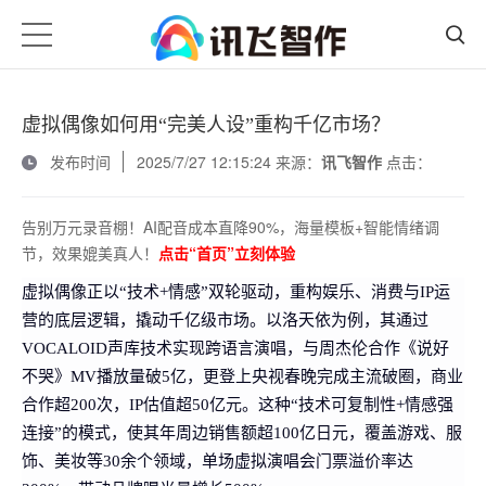
虚拟偶像如何用“完美人设”重构千亿市场？
发布时间
2025/7/27 12:15:24 来源：
讯飞智作
点击：
告别万元录音棚！AI配音成本直降90%，海量模板+智能情绪调
节，效果媲美真人！
点击“首页”立刻体验
虚拟偶像正以“技术+情感”双轮驱动，重构娱乐、消费与IP运
营的底层逻辑，撬动千亿级市场。以洛天依为例，其通过
VOCALOID声库技术实现跨语言演唱，与周杰伦合作《说好
不哭》MV播放量破5亿，更登上央视春晚完成主流破圈，商业
合作超200次，IP估值超50亿元。这种“技术可复制性+情感强
连接”的模式，使其年周边销售额超100亿日元，覆盖游戏、服
饰、美妆等30余个领域，单场虚拟演唱会门票溢价率达